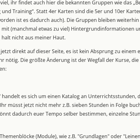
 viel, ihr findet auch hier die bekannten Gruppen wie das „
und Training“. Statt 4er Karten sind die 5er und 10er Karte
orden ist es dadurch auch). Die Gruppen bleiben weiterhin 
 mit (manchmal etwas zu viel) Hintergrundinformationen u
 halt nicht aus meiner Haut.
jetzt direkt auf dieser Seite, es ist kein Absprung zu einem
 nötig. Die größte Änderung ist der Wegfall der Kurse, di
en:
“ handelt es sich um einen Katalog an Unterrichtsstunden, d
hr müsst jetzt nicht mehr z.B. sieben Stunden in Folge buc
r könnt dadurch euer Tempo selber bestimmen, einzelne Stu
 Themenblöcke (Module), wie z.B. "Grundlagen" oder "Leinenf