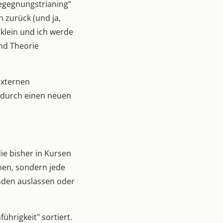
Begegnungstrianing“
n zurück (und ja,
klein und ich werde
nd Theorie
 externen
e durch einen neuen
ie bisher in Kursen
hen, sondern jede
nden auslassen oder
ührigkeit" sortiert.