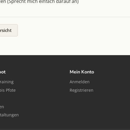
den (Sprecht mich einfach darauf an)
rsicht
bot
Mein Konto
training
Anmelden
bis Pfote
Registrieren
en
taltungen