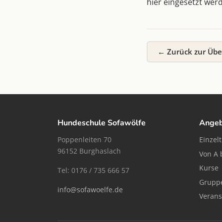
hier eingesetzt wer
← Zurück zur Übe
Hundeschule Sofawölfe
Ange
Poppenleiten 70
Einzel
96152 Burghaslach
Von A 
Kurse
Tel: 0176 / 735 666 57
Grupp
info@sofawoelfe.de
Verans