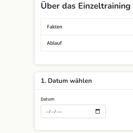
Über das Einzeltraining
Fakten
Der Termin dauert ca.
45 Minuten
Ablauf
Wir benutzen Zoom, die Zugangsdat
Nutze das folgende Formular um einen
Die Kosten liegen bei 50 €
deinen Trainingswunsch mit. Deine Ter
Informationen und den Zoom Zugangsl
1. Datum wählen
Falls du Schwierigkeiten hast einen p
Datum